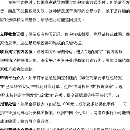
在淘宝购物时，如果商家诱导您通过红包转账方式支付，但随后不发
货、商品下架且客服失联，这种情况属于典型的交易欺诈。以下是详细的
应对步骤和法律建议，帮助您尽可能追回损失：
立即收集证据
：保留所有聊天记录、红包转账截图、商品链接或截图、商
家信息等。这些是后续投诉和维权的关键依据。
联系淘宝官方客服
：通过淘宝App或网站，进入“我的淘宝”-“官方客服”，
说明情况并提供证据。淘宝平台有责任处理商家欺诈行为，可能会冻结商
家账户或协助追款。
申请平台介入
：如果订单是通过淘宝创建的（即使商家要求红包转账），
在“已买到的宝贝”中找到对应订单，点击“申请售后”或“投诉商家”，选
择“未按约定时间发货”或“欺诈”选项，提交证据后等待平台处理。\n
报警处理
：如果金额较大（如超过1000元，或涉及多起类似事件），可
携带证据到当地公安机关报案。根据中国《刑法》，网络诈骗行为可能构
成诈骗罪，警方可立案调查。
向消费者协会投诉
：拨打12315热线或通过全国12315平台网站/App投