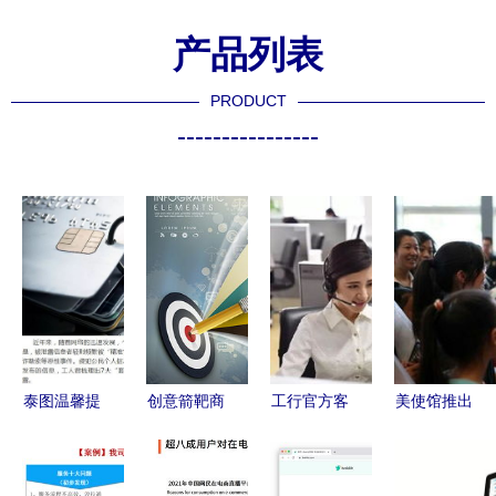
产品列表
PRODUCT
----------------
泰图温馨提
创意箭靶商
工行官方客
美使馆推出
醒 警惕这
务信息图
服微信号上
留学手机应
七个网络套
高效沟通的
线 便捷服
用，提