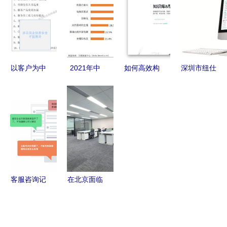
路，严防信
视觉利器
务触手可及
供“一条
息被盗
龙”信息咨
询服务
以客户为中
2021年中
如何高效构
深圳市纽仕
心，打造卓
国电商企业
建客户服务
达信息咨询
越服务 华
服务行业
自助体系
连接信息与
为LTC与
信息咨询服
打造卓越在
决策的专业
ITR流程在
务驱动数字
线产品帮助
桥梁
江苏通服×
化转型新引
中心与信息
诚易达信息
擎
咨询服务
咨询服务的
客服咨询记
在北京面临
实践启示
录如何驱动
裁员焦虑？
产品设计改
这些专业的
版 信息咨
心理咨询与