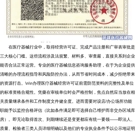
在医疗器械行业中，取得经营许可证、完成产品注册和广审表审批是
三大核心门槛。这些流程涉及法規繁、材料多、审查嚴，直接关系到企业
能否合法正常运营。专业的医疗器械信息咨询服务助理，在于为企业提供
清晰的办理流程指导和风险防控办法，从而节省时间成本，减少拒绝带来
的资源打击。\n\n办理医疗器械经营许可证前需防范资料的完整性及单位
的标准资格合规性。凭藥在审核单位时会严格控制，焦点自然应当放在相
关质量继承条件和工作制度文件健全度。进而需要对设店/办公场所功能
职能予以监控合格评估（比如条件满足即可选择自己维护而非交办区域库
房）。即无论取得首次、到期继续还是变更都应有统一要领——即法人、
质量、检验者三类人员详细明确以及他们的专业执业条件予以公示地证明