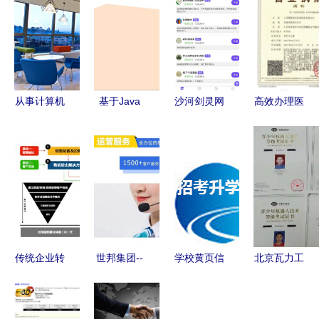
从事计算机
基于Java
沙河剑灵网
高效办理医
软硬件,网
SSM的孕期
游深度评测
疗器械经营
络科技领域
健康产品与
与进口手游
许可证产品
内的技术开
服务推荐系
创业指南
注册广审表
发,技术咨
统设计与实
的信息咨询
询,技术服
现
服务指南
务,技术
传统企业转
世邦集团--
学校黄页信
北京瓦力工
型利器 产
破碎生产线
息咨询服务
厂 信息技
品、服务、
改造专家
覆盖全链条
术咨询服务