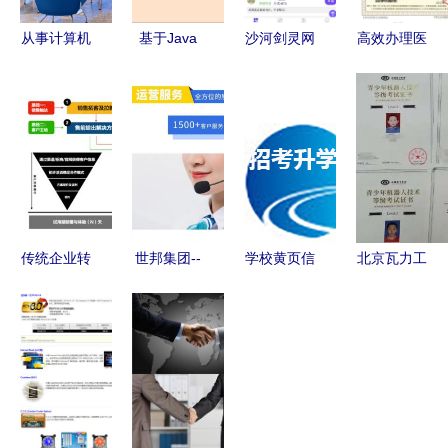
从事计算机
基于Java
沙河剑灵网
高效办理医
软硬件,网
SSM的孕期
游深度评测
疗器械经营
络科技领域
健康产品与
与进口手游
许可证产品
内的技术开
服务推荐系
创业指南
注册广审表
发,技术咨
统设计与实
的信息咨询
询,技术服
现
服务指南
务,技术
传统企业转
世邦集团--
学校黄页信
北京瓦力工
型利器 产
破碎生产线
息咨询服务
厂 信息技
品、服务、
改造专家
覆盖全链条
术咨询服务
解决方案与
的精准商业
的创新与实
信息咨询服
资源指南
践
务的深度融
合