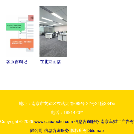
心，打造卓
国电商企业
建客户服务
达信息咨询
越服务 华
服务行业
自助体系
连接信息与
为LTC与
信息咨询服
打造卓越在
决策的专业
ITR流程在
务驱动数字
线产品帮助
桥梁
江苏通服×
化转型新引
中心与信息
诚易达信息
擎
咨询服务
咨询服务的
客服咨询记
在北京面临
实践启示
录如何驱动
裁员焦虑？
产品设计改
这些专业的
版 信息咨
心理咨询与
询服务的进
信息咨询服
地址：南京市玄武区玄武大道699号-22号24幢334室
化之路
务或许能帮
电话：1891423**
到你
Copyright © 2026
www.caibaoche.com
信息咨询服务
南京车财宝广告有
限公司
信息咨询服务
版权所有
Sitemap