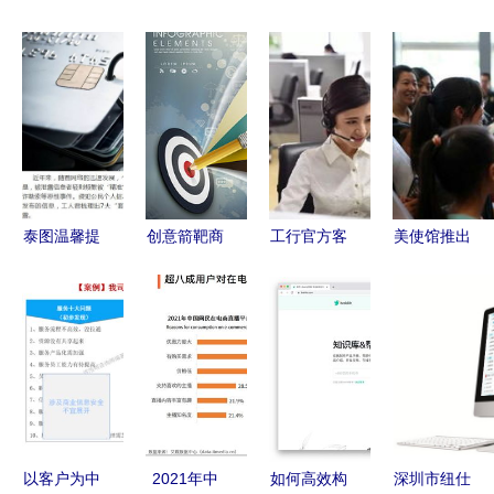
泰图温馨提
创意箭靶商
工行官方客
美使馆推出
醒 警惕这
务信息图
服微信号上
留学手机应
七个网络套
高效沟通的
线 便捷服
用，提
路，严防信
视觉利器
务触手可及
供“一条
息被盗
龙”信息咨
询服务
以客户为中
2021年中
如何高效构
深圳市纽仕